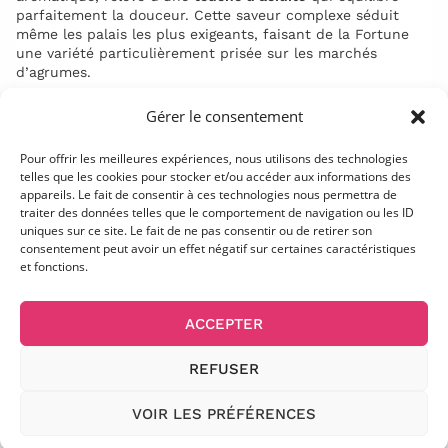
parfaitement la douceur. Cette saveur complexe séduit
même les palais les plus exigeants, faisant de la Fortune
une variété particulièrement prisée sur les marchés
d’agrumes.
Période de maturité et récolte
Gérer le consentement
La
maturité tardive
est l’un des atouts majeurs de la
Pour offrir les meilleures expériences, nous utilisons des technologies
Fortune. La récolte s’étale de
mars à mi-mai
, avec des
telles que les cookies pour stocker et/ou accéder aux informations des
appareils. Le fait de consentir à ces technologies nous permettra de
fruits qui tiennent bien sur l’arbre et permettent une
traiter des données telles que le comportement de navigation ou les ID
cueillette étalée
. Cette caractéristique prolonge la saison
uniques sur ce site. Le fait de ne pas consentir ou de retirer son
des agrumes, à un moment où la plupart des mandarines
consentement peut avoir un effet négatif sur certaines caractéristiques
et clémentines ne sont plus disponibles. Les fruits gardent
et fonctions.
toute leur qualité gustative et leur richesse en vitamine C,
offrant une fraîcheur rare au printemps.
ACCEPTER
Plantation et entretien du mandarinier
Fortune
REFUSER
L’
arbre du mandarinier Fortune
est aussi remarquable que
VOIR LES PRÉFÉRENCES
ses fruits. Vigoureux et étalé, il développe une
canopée
dense
qui protège efficacement les fruits contre les aléas