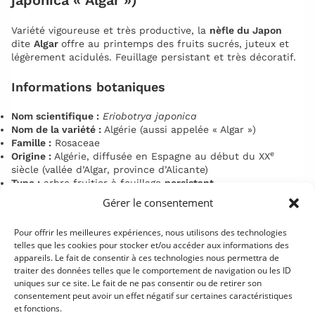
japonica « Algar »)
Variété vigoureuse et très productive, la
nèfle du Japon
dite
Algar
offre au printemps des fruits sucrés, juteux et
légèrement acidulés. Feuillage persistant et très décoratif.
Informations botaniques
Nom scientifique :
Eriobotrya japonica
Nom de la variété :
Algérie (aussi appelée « Algar »)
Famille :
Rosaceae
e
Origine :
Algérie, diffusée en Espagne au début du XX
siècle (vallée d’Algar, province d’Alicante)
Type :
arbre fruitier à feuillage
persistant
Rusticité :
jusqu’à –15 °C ; fleurs –5 °C
Gérer le consentement
Description de la variété
Pour offrir les meilleures expériences, nous utilisons des technologies
telles que les cookies pour stocker et/ou accéder aux informations des
« Algérie » est l’une des variétés de
néflier du Japon
les
appareils. Le fait de consentir à ces technologies nous permettra de
plus cultivées en Espagne. L’arbre, au
port érigé
, présente
traiter des données telles que le comportement de navigation ou les ID
une bonne
vigueur
et un feuillage vert sombre, coriace,
uniques sur ce site. Le fait de ne pas consentir ou de retirer son
consentement peut avoir un effet négatif sur certaines caractéristiques
très ornemental toute l’année.
et fonctions.
La
floraison automne–hiver
, parfumée et mellifère,