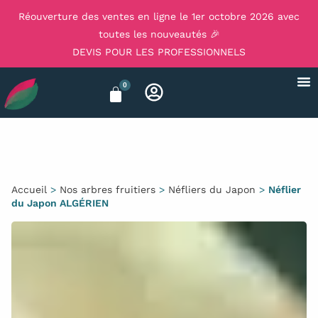
Réouverture des ventes en ligne le 1er octobre 2026 avec
toutes les nouveautés 🎉
DEVIS POUR LES PROFESSIONNELS
0
Accueil
>
Nos arbres fruitiers
>
Néfliers du Japon
>
Néflier
du Japon ALGÉRIEN