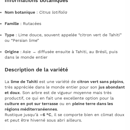
Informations botaniques
Nom botanique
:
Citrus latifolia
Famille
: Rutacées
Type
: Lime douce, souvent appelée “citron vert de Tahiti”
ou “Persian lime”
Origine
: Asie → diffusée ensuite à Tahiti, au Brésil, puis
dans le monde entier
Description de la variété
La
lime de Tahiti
est une variété de
citron vert sans pépins
,
très appréciée dans le monde entier pour son
jus abondant
et doux
. Son arbre est de vigueur moyenne mais très
productif, ce qui en fait une excellente option pour la
culture en pot sur terrasse
ou en
pleine terre dans les
régions méditerranéennes
.
Rustique jusqu’à
–6 °C
, il se comporte bien en climat doux
et peut être hiverné sous abri ailleurs.