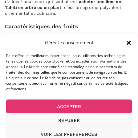
👉 Idéal pour ceux qui souhaitent
acheter une lime de
Tahiti en arbre ou en plant
, c’est un agrume polyvalent,
ornemental et culinaire.
Caractéristiques des fruits
Aspect
: fruits plus gros que la plupart des autres limes,
Gérer le consentement
verts à maturité (jaunes sous nos climats).
Pour offrir les meilleures expériences, nous utilisons des technologies
Chair
: très juteuse et parfumée, avec peu ou pas de
telles que les cookies pour stocker et/ou accéder aux informations des
pépins.
appareils. Le fait de consentir à ces technologies nous permettra de
traiter des données telles que le comportement de navigation ou les ID
Goût
: doux, légèrement acidulé, moins agressif que les
uniques sur ce site. Le fait de ne pas consentir ou de retirer son
citrons classiques.
consentement peut avoir un effet négatif sur certaines caractéristiques
et fonctions.
Zeste
: fin, très aromatique, idéal en cuisine et pâtisserie.
Usages
: incontournable en cocktails (mojito, caïpirinha),
ACCEPTER
mais aussi en plats de poisson, marinades, sauces,
desserts.
REFUSER
Période de récolte
VOIR LES PRÉFÉRENCES