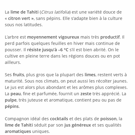
La
lime de Tahiti
(
Citrus latifolia
) est une variété douce de
«
citron vert »
, sans pépins. Elle s’adapte bien à la culture
sous nos latitudes.
L’arbre est
moyennement vigoureux
mais très
productif
. Il
perd parfois quelques feuilles en hiver mais continue de
pousser. Il
résiste jusqu’à –6 °C
s’il est bien abrité. On le
cultive en pleine terre dans les régions douces ou en pot
ailleurs.
Ses
fruits
, plus gros que la plupart des
limes
, restent verts à
maturité. Sous nos climats, on peut aussi les récolter jaunes.
Le jus est alors plus abondant et les arômes plus complexes.
La
peau
, fine et parfumée, fournit un
zeste
très apprécié. La
pulpe
, très juteuse et aromatique, contient peu ou pas de
pépins
.
Compagnon idéal des
cocktails
et des plats de
poisson
, la
lime de Tahiti
séduit par son
jus généreux
et ses qualités
aromatiques
uniques.