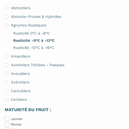
Abricotiers
Abricots-Prunes & Hybrides
Agrumes Rustiques
Rusticité 0°C à -8°C
Rusticité -9°C à -12°C
Rusticité -13°C à -16°C
Amandiers
Asiminiers Trilobés - Pawpaw
Avocatiers
Azéroliers
Caroubiers
Cerisiers
Châtaigniers
MATURITÉ DU FRUIT :
Cognassiers
Janvier
Février
Cornouillers