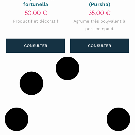
fortunella
(Pursha)
50,00
€
35,00
€
Productif et décoratif
Agrume très polyvalent à
port compact
CONSULTER
CONSULTER