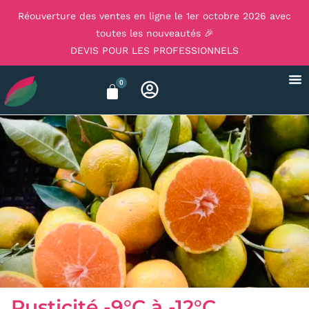
Réouverture des ventes en ligne le 1er octobre 2026 avec
toutes les nouveautés 🎉
DEVIS POUR LES PROFESSIONNELS
0
Rusticité -9°C à -12°C