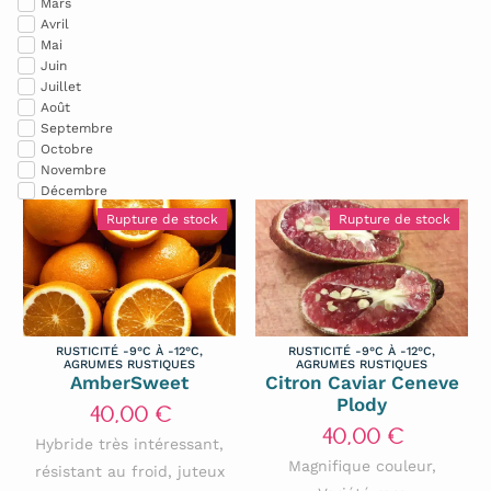
Mars
Feijoas
Avril
Mai
Figuiers
Juin
Figuiers De Barbarie
Juillet
Août
Fruits Rouges
Septembre
Octobre
Grenadiers
Novembre
Haies Fruitières, Gourmandes & Comestibles - Petits Fruits
Décembre
Jujubiers
Rupture de stock
Rupture de stock
Kakis
Kiwaïs
Kiwis
Mûriers
RUSTICITÉ -9°C À -12°C
,
RUSTICITÉ -9°C À -12°C
,
AGRUMES RUSTIQUES
AGRUMES RUSTIQUES
AmberSweet
Citron Caviar Ceneve
Nashis
Plody
40,00
€
Néfliers Du Japon
40,00
€
Hybride très intéressant,
Noisetiers
Magnifique couleur,
résistant au froid, juteux
Noyers & Hybrides