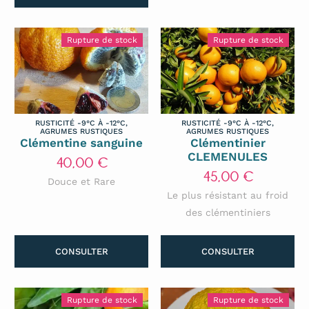
Rupture de stock
Rupture de stock
RUSTICITÉ -9°C À -12°C
,
RUSTICITÉ -9°C À -12°C
,
AGRUMES RUSTIQUES
AGRUMES RUSTIQUES
Clémentine sanguine
Clémentinier
CLEMENULES
40,00
€
45,00
€
Douce et Rare
Le plus résistant au froid
des clémentiniers
CONSULTER
CONSULTER
Rupture de stock
Rupture de stock