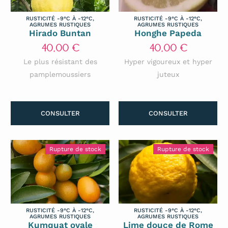
RUSTICITÉ -9°C À -12°C
,
RUSTICITÉ -9°C À -12°C
,
AGRUMES RUSTIQUES
AGRUMES RUSTIQUES
Hirado Buntan
Honghe Papeda
40,00
€
40,00
€
Le plus résistant des
Hyper vigoureux et hyper
pamplemoussiers
juteux
CONSULTER
CONSULTER
Rupture de stock
Rupture de stock
RUSTICITÉ -9°C À -12°C
,
RUSTICITÉ -9°C À -12°C
,
AGRUMES RUSTIQUES
AGRUMES RUSTIQUES
Kumquat ovale
Lime douce de Rome