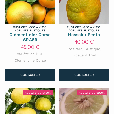
RUSTICITÉ -9°C À -12°C
,
RUSTICITÉ -9°C À -12°C
,
AGRUMES RUSTIQUES
AGRUMES RUSTIQUES
Clémentinier Corse
Hassaku Pento
SRA89
40,00
€
45,00
€
Très rare, Rustique,
Variété de l'IGP
Excellent fruit
Clémentine Corse
CONSULTER
CONSULTER
Rupture de stock
Rupture de stock