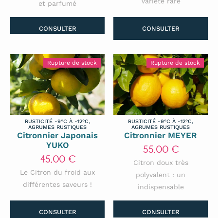
Variété rare
et parfumé
Oliviers
Pacaniers - Noix De Pécan
CONSULTER
CONSULTER
Pêchers
Pistachiers
Rupture de stock
Rupture de stock
Poiriers
Poivriers
Pommiers
Pruniers
RUSTICITÉ -9°C À -12°C
,
RUSTICITÉ -9°C À -12°C
,
Vignes Résistantes
AGRUMES RUSTIQUES
AGRUMES RUSTIQUES
Citronnier Japonais
Citronnier MEYER
YUKO
55,00
€
45,00
€
Citron doux très
Le Citron du froid aux
polyvalent : un
différentes saveurs !
indispensable
CONSULTER
CONSULTER